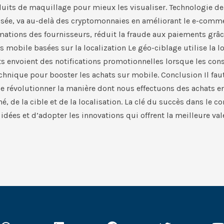
its de maquillage pour mieux les visualiser. Technologie de la
isée, va au-delà des cryptomonnaies en améliorant le e-commer
formations des fournisseurs, réduit la fraude aux paiements grâ
es mobile basées sur la localization Le géo-ciblage utilise la 
nts envoient des notifications promotionnelles lorsque les c
chnique pour booster les achats sur mobile. Conclusion ​Il fau
révolutionner la manière dont nous effectuons des achats en l
, de la cible et de la localisation. La clé du succès dans le c
ées et d’adopter les innovations qui offrent la meilleure valeu
W
L
F
T
Y