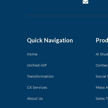
n
v
e
l
o
p
e
Quick Navigation
Prod
Home
AI Stu
Unified-IOP
Contac
Transformation
Social
CX Services
Mass M
About Us
Sales 