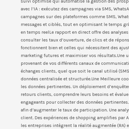
suivi optimisé qui automatise la gestion des prosp
avec l’IA : exécutez des campagnes via SMS, WhatsA
campagnes sur des plateformes comme SMS, WhatsApp
messages et ciblés, tout en optimisant le temps gr
en temps reel​Le rapport en direct offre des analys
consulter les taux d’ouverture, de clics et de rép
fonctionnent bien et celles qui nécessitent des aju
marketing futures et maximiser vos résultats.Une u
provenant de vos différents canaux de communicatio
échanges clients, quel que soit le canal utilisé (
données centralisée et structurée.Une Meilleure coord
les données pertinentes. Un déploiement d’enquêtes 
retours clients, comprendre leurs besoins et évalue
engageants pour collecter des données pertinentes.
afin d’augmenter le taux de participation. Une analy
client.​ Des expériences de shopping amplifies par AR
les entreprises intègrent la réalité augmentée (RA) e