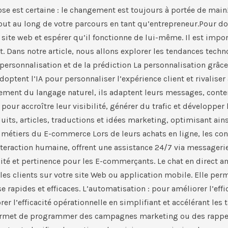
se est certaine : le changement est toujours à portée de main
 au long de votre parcours en tant qu’entrepreneur.Pour don
e site web et espérer qu’il fonctionne de lui-même. Il est impo
Dans notre article, nous allons explorer les tendances techn
 personnalisation et de la prédiction La personnalisation grâce 
optent l’IA pour personnaliser l’expérience client et rivalis
ment du langage naturel, ils adaptent leurs messages, contenu
ur accroître leur visibilité, générer du trafic et développer l
duits, articles, traductions et idées marketing, optimisant a
 métiers du E-commerce​ Lors de leurs achats en ligne, les 
interaction humaine, offrent une assistance 24/7 via messageri
ité et pertinence pour les E-commerçants.​ Le chat en direct 
 les clients sur votre site Web ou application mobile. Elle pe
apides et efficaces.​ L’automatisation : pour améliorer l’eff
r l’efficacité opérationnelle en simplifiant et accélérant les 
ermet de programmer des campagnes marketing ou des rappels