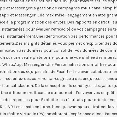
ects et planifiez des actions de suivi pour maximiser les op
pp et Messenger​La gestion de campagnes multicanal simplifie 
 et Messenger. Elle maximise l’engagement en atteignant le
âce à la programmation des envois. Des rapports en direct : s
es instantanées pour évaluer l’efficacité de vos campagnes en 
onses instantanément.Une identification des performances pou
stements.Des insights détaillés vous permet d’exploiter des do
nification des données pour consolider vos données de commu
n sur une seule plateforme, pour une vue unifiée des interac
SMS, WhatsApp, Messenger).Une Personnalisation simplifiée po
ination des équipes afin de Faciliter le travail collaboratif e
: recueillez des commentaires grâce à des enquêtes​Les enquêt
r leur satisfaction. De la conception de sondages attrayants q
 Une diffusion multicanale qui permet d’envoyer vos enquêtes
se des réponses pour Exploiter les résultats pour orienter vos
 et VR Les achats en ligne, bien qu’avantageux, limitent la vis
t la réalité virtuelle (RV), améliorant l’expérience client. Pa