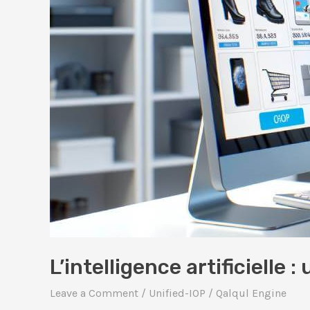
E-
commerce
future
L’intelligence artificielle
Leave a Comment
/
Unified-IOP
/
Qalqul Engine