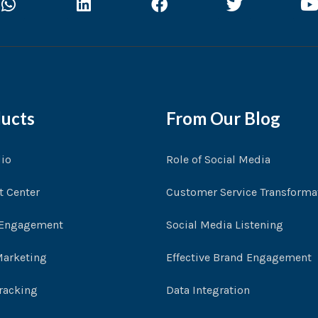
h
i
a
w
o
a
n
c
i
t
k
e
t
t
s
e
b
t
a
d
o
e
b
p
i
o
r
e
p
n
k
ucts
From Our Blog
dio
Role of Social Media
t Center
Customer Service Transforma
 Engagement
Social Media Listening
arketing
Effective Brand Engagement
Tracking
Data Integration