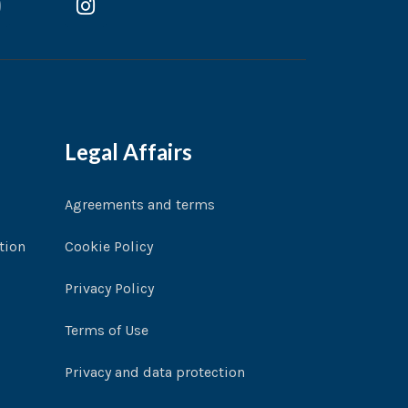
n
u
s
t
u
a
g
r
a
Legal Affairs
m
Agreements and terms
tion
Cookie Policy
Privacy Policy
Terms of Use
Privacy and data protection