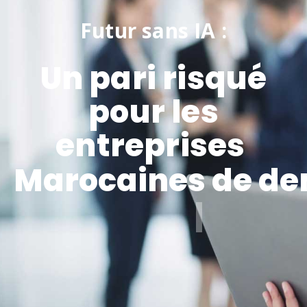
Futur sans IA :
Un pari risqué
pour les
entreprises ​
Marocaines de d
|