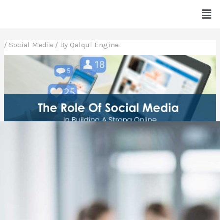
Skip
Men
to
content
Post
/
Social Media
/ By
Qalqul Engine
navigation